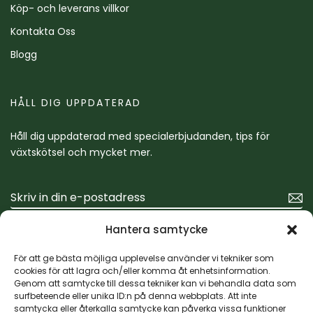
Köp- och leverans villkor
Kontakta Oss
Blogg
HÅLL DIG UPPDATERAD
Håll dig uppdaterad med specialerbjudanden, tips för
växtskötsel och mycket mer.
Hantera samtycke
För att ge bästa möjliga upplevelse använder vi tekniker som
cookies för att lagra och/eller komma åt enhetsinformation.
Genom att samtycke till dessa tekniker kan vi behandla data som
surfbeteende eller unika ID:n på denna webbplats. Att inte
samtycka eller återkalla samtycke kan påverka vissa funktioner