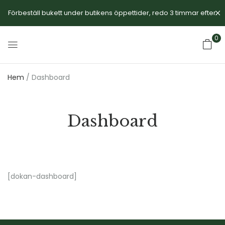
Förbeställ bukett under butikens öppettider, redo 3 timmar efter.
0
Hem
/ Dashboard
Dashboard
[dokan-dashboard]