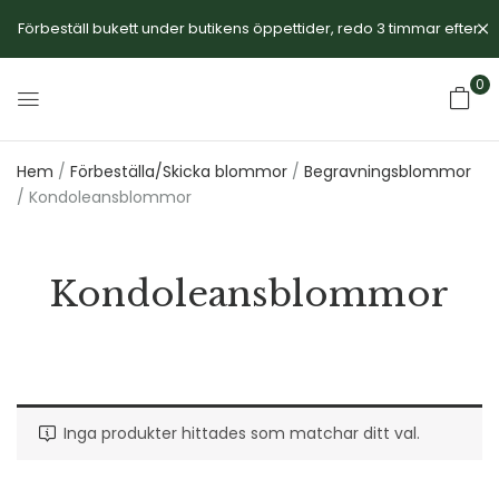
Förbeställ bukett under butikens öppettider, redo 3 timmar efter.
0
Hem
/
Förbeställa/Skicka blommor
/
Begravningsblommor
/ Kondoleansblommor
Kondoleansblommor
Inga produkter hittades som matchar ditt val.