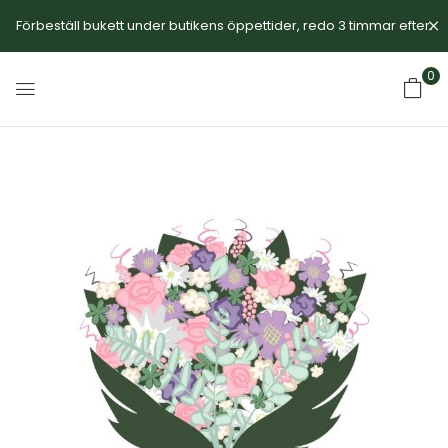
Förbeställ bukett under butikens öppettider, redo 3 timmar efter.
0