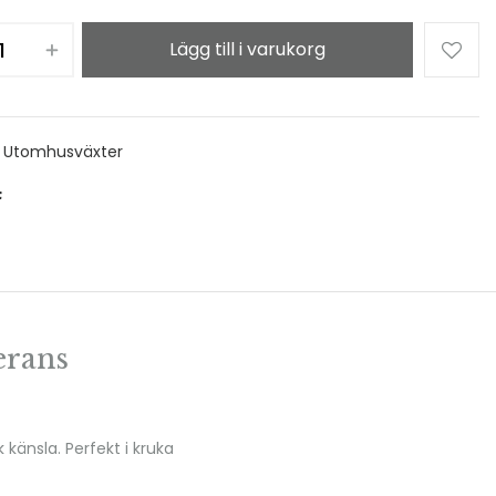
Lägg till i varukorg
:
Utomhusväxter
erans
känsla. Perfekt i kruka