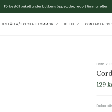
Förbeställ bukett under butikens öppettider, redo 3 timmar efter.
RBESTÄLLA/SKICKA BLOMMOR
BUTIK
KONTAKTA OS
Hem
B
Cord
129
k
Dekorati