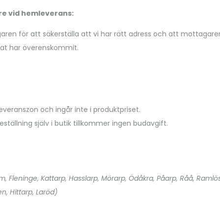
e vid hemleverans:
garen för att säkerställa att vi har rätt adress och att mottaga
at har överenskommit.
veranszon och ingår inte i produktpriset.
ställning själv i butik tillkommer ingen budavgift.
um, Fleninge, Kattarp, Hasslarp, Mörarp, Ödåkra, Påarp, Råå, Ramlö
n, Hittarp, Laröd)