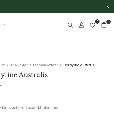
0
0
S
utik
Krukväxter
Utomhusväxter
Cordyline australis
yline Australis
r
v bladväxt med exotiskt utseende.