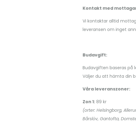
Kontakt med mottagar
Vi kontaktar alltid motta
leveransen om inget ann
Budavgift:
Budavgiften baseras på le
Väljer du att hämta din be
Våra leveranszoner:
Zon 1:
89 kr
(orter: Helsingborg, Aller
Bårslöv, Gantofta, Domste