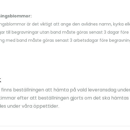
vningsblommor:
ngsblommor är det viktigt att ange den avlidnes namn, kyrka eller
gar till begravningar utan band måste göras senast 3 dagar för
vning med band måste göras senast 3 arbetsdagar före begravning
k
k finns beställningen att hämta på vald leveransdag under
3 timmar efter att beställningen gjorts om det ska hämta
des under våra öppettider.