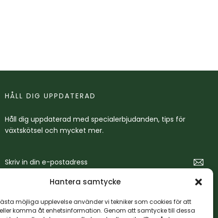
HÅLL DIG UPPDATERAD
Håll dig uppdaterad med specialerbjudanden, tips för
växtskötsel och mycket mer.
Hantera samtycke
bästa möjliga upplevelse använder vi tekniker som cookies för att
eller komma åt enhetsinformation. Genom att samtycke till dessa