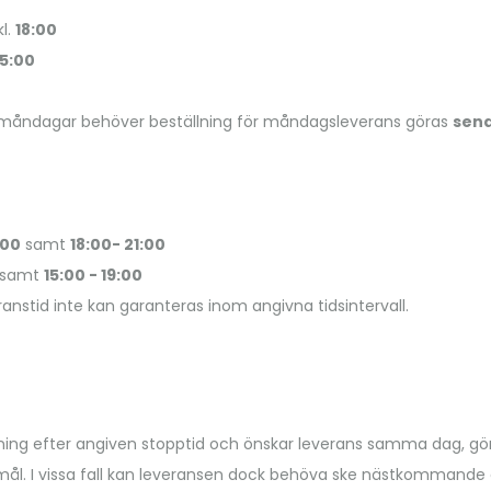
kl.
18:00
15:00
 måndagar behöver beställning för måndagsleverans göras
sena
:00
samt
18:00- 21:00
samt
15:00 - 19:00
anstid inte kan garanteras inom angivna tidsintervall.
ing efter angiven stopptid och önskar leverans samma dag, gör v
emål. I vissa fall kan leveransen dock behöva ske nästkommande