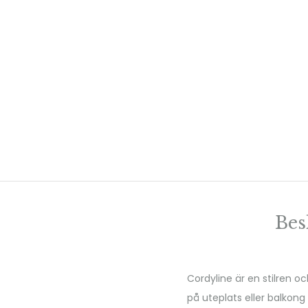
Bes
Cordyline är en stilren o
på uteplats eller balkong 