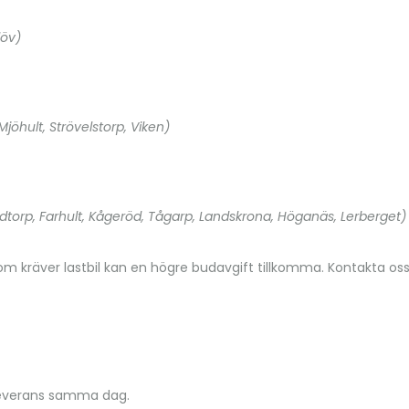
löv)
 Mjöhult, Strövelstorp, Viken)
dtorp, Farhult, Kågeröd, Tågarp, Landskrona, Höganäs, Lerberget)
som kräver lastbil kan en högre budavgift tillkomma. Kontakta oss
leverans samma dag.