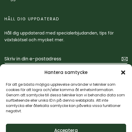
HÅLL DIG UPPDATERAD
Håll dig uppdaterad med specialerbjudanden, tips för
växtskötsel och mycket mer.
Hantera samtycke
För att ge bästa möjliga upplevelse använder vi tekniker som
cookies för att lagra och/eller komma åt enhetsinformation.
Genom att samtycke till dessa tekniker kan vi behandla data som
surfbeteende eller unika ID:n på denna webbplats. Att inte
samtycka eller återkalla samtycke kan påverka vissa funktioner
negativt.
Acceptera