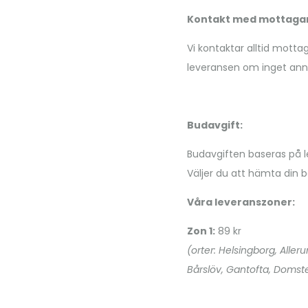
Kontakt med mottagar
Vi kontaktar alltid motta
leveransen om inget ann
Budavgift:
Budavgiften baseras på le
Väljer du att hämta din be
Våra leveranszoner:
Zon 1:
89 kr
(orter: Helsingborg, Aller
Bårslöv, Gantofta, Domste