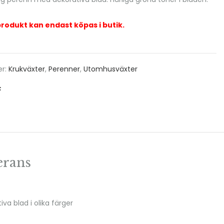
rodukt kan endast köpas i butik.
er:
Krukväxter
,
Perenner
,
Utomhusväxter
erans
va blad i olika färger