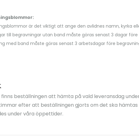
vningsblommor:
ngsblommor är det viktigt att ange den avlidnes namn, kyrka eller
gar till begravningar utan band måste göras senast 3 dagar för
vning med band måste göras senast 3 arbetsdagar före begravning
k
k finns beställningen att hämta på vald leveransdag under
3 timmar efter att beställningen gjorts om det ska hämta
des under våra öppettider.