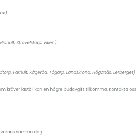
löv)
 Mjöhult, Strövelstorp, Viken)
dtorp, Farhult, Kågeröd, Tågarp, Landskrona, Höganäs, Lerberget)
som kräver lastbil kan en högre budavgift tillkomma. Kontakta oss
leverans samma dag.