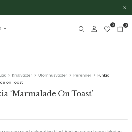
0
0
S
utik
Krukväxter
Utomhusväxter
Perenner
Funkia
de on Toast’
ia ‘Marmalade On Toast’
ig perenn med dekorativa blad. Härliga gröna toner i bladen.