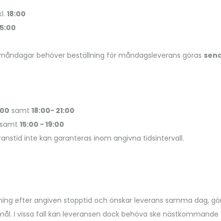
kl.
18:00
15:00
 måndagar behöver beställning för måndagsleverans göras
sena
:00
samt
18:00- 21:00
samt
15:00 - 19:00
anstid inte kan garanteras inom angivna tidsintervall.
ing efter angiven stopptid och önskar leverans samma dag, gör v
emål. I vissa fall kan leveransen dock behöva ske nästkommande