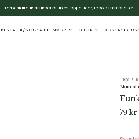
Förbeställ bukett under butikens öppettider, redo 3 timmar efter.
RBESTÄLLA/SKICKA BLOMMOR
BUTIK
KONTAKTA OS
Hem
B
‘Marmala
Funk
79
kr
Skuggtål