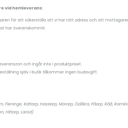
e vid hemleverans:
garen för att säkerställa att vi har rätt adress och att mottaga
at har överenskommit.
veranszon och ingår inte i produktpriset.
ställning själv i butik tillkommer ingen budavgift.
um, Fleninge, Kattarp, Hasslarp, Mörarp, Ödåkra, Påarp, Råå, Ramlö
n, Hittarp, Laröd)