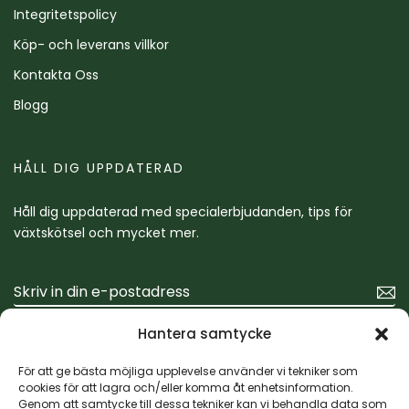
Integritetspolicy
Köp- och leverans villkor
Kontakta Oss
Blogg
HÅLL DIG UPPDATERAD
Håll dig uppdaterad med specialerbjudanden, tips för
växtskötsel och mycket mer.
Hantera samtycke
För att ge bästa möjliga upplevelse använder vi tekniker som
cookies för att lagra och/eller komma åt enhetsinformation.
Genom att samtycke till dessa tekniker kan vi behandla data som