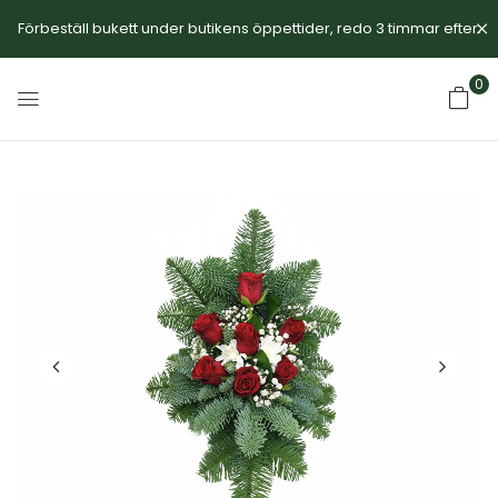
Förbeställ bukett under butikens öppettider, redo 3 timmar efter.
0