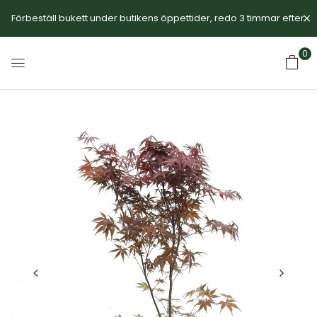
Förbeställ bukett under butikens öppettider, redo 3 timmar efter.
0