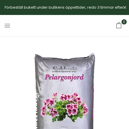
Förbeställ bukett under butikens öppettider, redo 3 timmar efter.
0