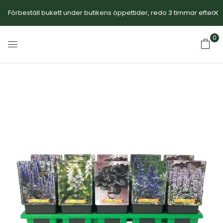
Förbeställ bukett under butikens öppettider, redo 3 timmar efter.
0