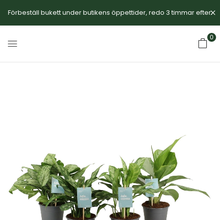
Förbeställ bukett under butikens öppettider, redo 3 timmar efter.
0