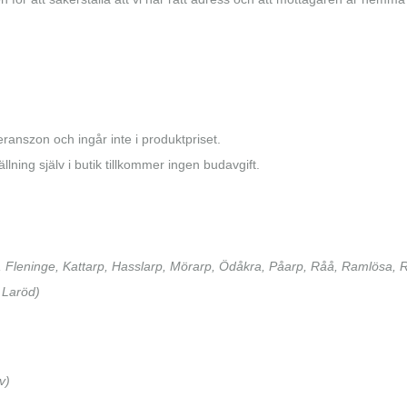
ranszon och ingår inte i produktpriset.
llning själv i butik tillkommer ingen budavgift.
m, Fleninge, Kattarp, Hasslarp, Mörarp, Ödåkra, Påarp, Råå, Ramlösa, R
 Laröd)
v)