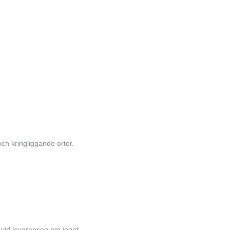
ch kringliggande orter.
a vid leveransen om inget