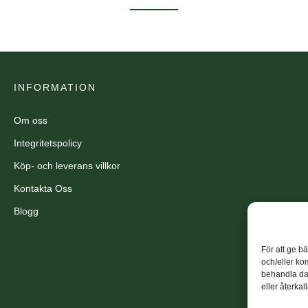
INFORMATION
Om oss
Integritetspolicy
Köp- och leverans villkor
Kontakta Oss
Blogg
För att ge b
och/eller ko
behandla dat
eller återka