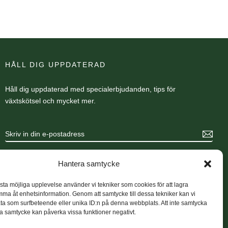
HÅLL DIG UPPDATERAD
Håll dig uppdaterad med specialerbjudanden, tips för
växtskötsel och mycket mer.
Hantera samtycke
ästa möjliga upplevelse använder vi tekniker som cookies för att lagra
mma åt enhetsinformation. Genom att samtycke till dessa tekniker kan vi
a som surfbeteende eller unika ID:n på denna webbplats. Att inte samtycka
lla samtycke kan påverka vissa funktioner negativt.