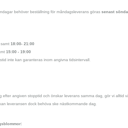
åndagar behöver beställning för måndagsleverans göras
senast söndag
samt
18:00- 21:00
amt
15:00 - 19:00
tid inte kan garanteras inom angivna tidsintervall.
 efter angiven stopptid och önskar leverans samma dag, gör vi alltid vå
all kan leveransen dock behöva ske nästkommande dag.
ngsblommor: