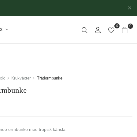
0
0
SS
tik
Krukväxter
Trädormbunke
ormbunke
nde ormbunke med tropisk känsla.