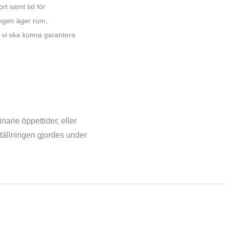
rt samt tid för
ingen äger rum,
t vi ska kunna garantera
arie öppettider, eller
ställningen gjordes under