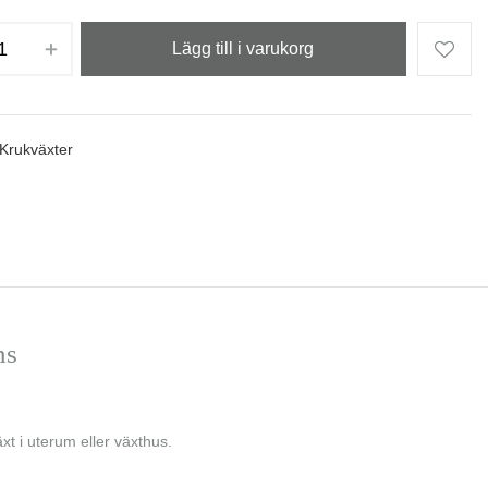
Lägg till i varukorg
Krukväxter
ns
t i uterum eller växthus.