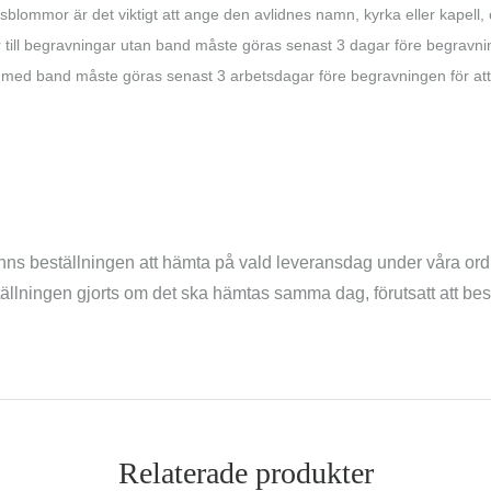
blommor är det viktigt att ange den avlidnes namn, kyrka eller kapell, o
r till begravningar utan band måste göras senast 3 dagar före begravn
ng med band måste göras senast 3 arbetsdagar före begravningen för at
inns beställningen att hämta på vald leveransdag under våra ordin
ställningen gjorts om det ska hämtas samma dag, förutsatt att be
Relaterade produkter