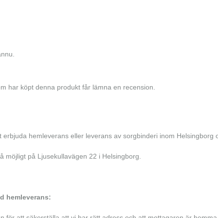
ännu.
m har köpt denna produkt får lämna en recension.
tt erbjuda hemleverans eller leverans av sorgbinderi inom Helsingborg o
å möjligt på Ljusekullavägen 22 i Helsingborg.
id hemleverans:
en för att säkerställa att vi har rätt adress och att mottagaren är hemm