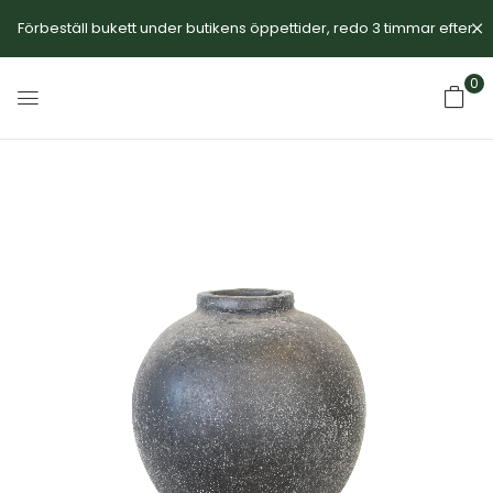
Förbeställ bukett under butikens öppettider, redo 3 timmar efter.
0