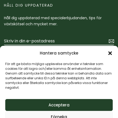
HÅLL DIG UPPDATERAD
Håll dig uppdaterad med specialerbjudanden, tips för
växtskötsel och mycket mer.
Hantera samtycke
För att ge bästa möjliga upplevelse använder vi tekniker som
cookies för att lagra och/eller komma åt enhetsinformation.
Genom att samtycke till dessa tekniker kan vi behandla data som
surfbeteende eller unika ID:n på denna webbplats. Att inte
samtycka eller återkalla samtycke kan påverka vissa funktioner
negativt.
Acceptera
© 2025 Nya Ljusekulla Handelsträdgård
Förneka