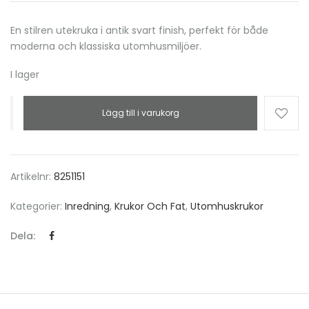
En stilren utekruka i antik svart finish, perfekt för både
moderna och klassiska utomhusmiljöer.
I lager
Lägg till i varukorg
Artikelnr:
8251151
Kategorier:
Inredning
,
Krukor Och Fat
,
Utomhuskrukor
Dela: