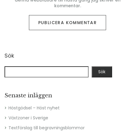
denna webbläsare till nästa gång jag skriver en
kommentar.
Sök
Sök
Senaste inläggen
Höstgödsel – Höst nyhet
Växtzoner i Sverige
Textförslag till begravningsblommor