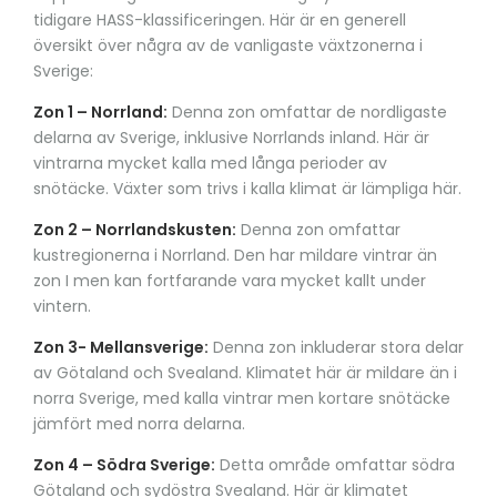
tidigare HASS-klassificeringen. Här är en generell
översikt över några av de vanligaste växtzonerna i
Sverige:
Zon 1 – Norrland:
Denna zon omfattar de nordligaste
delarna av Sverige, inklusive Norrlands inland. Här är
vintrarna mycket kalla med långa perioder av
snötäcke. Växter som trivs i kalla klimat är lämpliga här.
Zon 2 – Norrlandskusten:
Denna zon omfattar
kustregionerna i Norrland. Den har mildare vintrar än
zon I men kan fortfarande vara mycket kallt under
vintern.
Zon 3- Mellansverige:
Denna zon inkluderar stora delar
av Götaland och Svealand. Klimatet här är mildare än i
norra Sverige, med kalla vintrar men kortare snötäcke
jämfört med norra delarna.
Zon 4 – Södra Sverige:
Detta område omfattar södra
Götaland och sydöstra Svealand. Här är klimatet