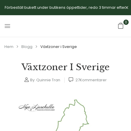
Förbeställ bukett under butikens öppettider, redo 3 timmar efter.
0
Hem
Blogg
Växtzoner i Sverige
Växtzoner I Sverige
By:
Quinnie Tran
27
Kommentarer