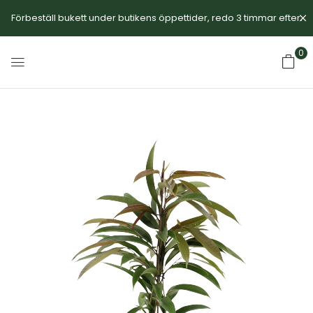
Förbeställ bukett under butikens öppettider, redo 3 timmar efter.
0