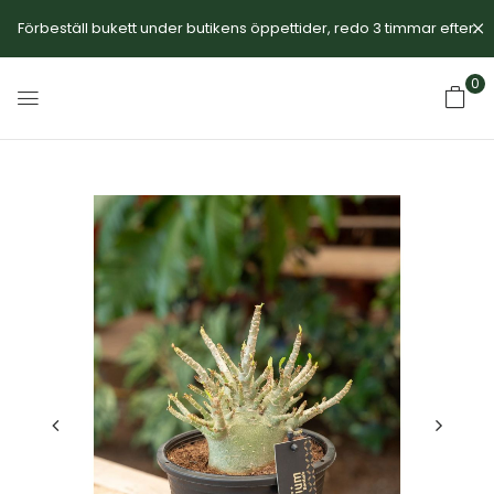
Förbeställ bukett under butikens öppettider, redo 3 timmar efter.
0